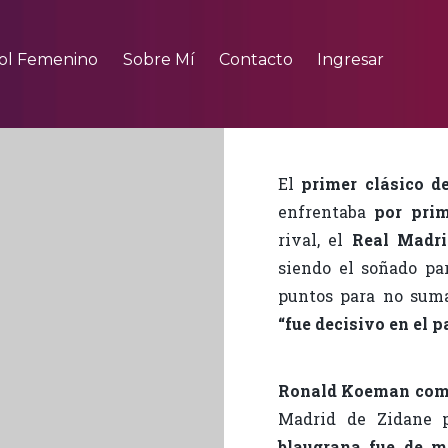
ol Femenino
Sobre Mí
Contacto
Ingresar
El
primer clásico d
enfrentaba
por pri
rival, el
Real Madri
siendo el soñado par
puntos para no suma
“fue decisivo en el p
Ronald Koeman comp
Madrid de Zidane 
blaugrana fue de 