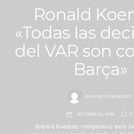
Ronald Koe
«Todas las dec
del VAR son co
Barça»
NAGORE DOMÍNGUEZ
0
OCTUBRE 24, 2020
Ronald Koeman compareció ante lo