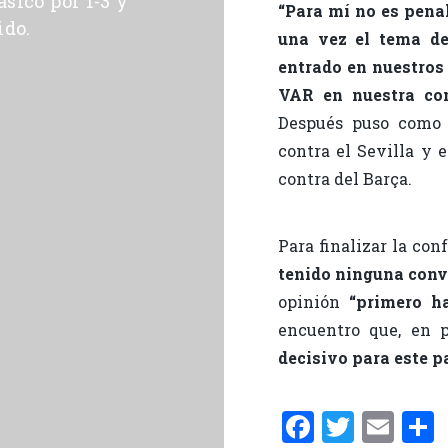
sico por 1-3 y
“Para mí no es penal
ido.
una vez el tema d
entrado en nuestros 
VAR en nuestra con
Después puso como e
contra el Sevilla y 
contra del Barça.
Para finalizar la co
tenido ninguna conv
opinión
“primero h
encuentro que, en p
decisivo para este pa
F
T
E