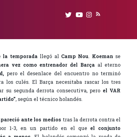
e la temporada
llegó al
Camp Nou
.
Koeman
se
mera vez como entrenador del Barça
al eterno
d,
pero el desenlace del encuentro no terminó
a los culés. El Barça necesitaba rascar los tres
r su segunda derrota consecutiva, pero
el VAR
artido”
, según el técnico holandés.
areció ante los medios
tras la derrota contra el
por 1-3, en un partido en el que
el conjunto
más a menos
. El holandés comenzó la rueda de