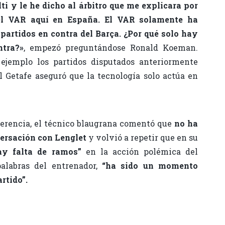
ti y le he dicho al árbitro que me explicara por
el VAR aquí en España. El VAR solamente ha
partidos en contra del Barça. ¿Por qué solo hay
tra?»
, empezó preguntándose Ronald Koeman.
jemplo los partidos disputados anteriormente
el Getafe aseguró que la tecnología solo actúa en
nferencia, el técnico blaugrana comentó que
no ha
ersación con Lenglet
y volvió a repetir que en su
ay falta de ramos”
en la acción polémica del
alabras del entrenador,
“ha sido un momento
rtido”.
C