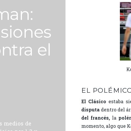
man:
isiones
ntra el
K
EL POLÉMIC
El Clásico
estaba s
disputa
dentro del á
del francés,
la
polé
s medios de
momento, algo que Ko