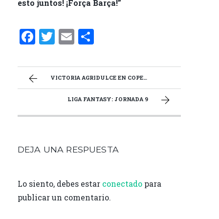
esto juntos! ¡Força Barça!”
F
T
E
C
a
w
m
o
ce
it
ai
m
b
te
l
p
VICTORIA AGRIDULCE EN COPENAGHE
o
r
ar
LIGA FANTASY: JORNADA 9
o
ti
k
r
DEJA UNA RESPUESTA
Lo siento, debes estar
conectado
para
publicar un comentario.