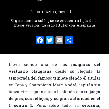
0
OCTUBRE 14, 2021
El guardameta culé, que se encuentra lejos de su
mejor versión, ha sido titular con Alemania
F
T
E
C
a
w
m
o
c
it
ai
m
e
te
l
p
Lleva siendo una de las
insignias del
b
r
ar
vestuario blaugrana
desde su llegada, la
o
ti
temporada del famoso triplete siendo él titular
o
r
en Copa y Champions. Marc-André, capitán sin
brazalete, se ganó a toda la afición con su
juego
k
de pies, sus reflejos, y su gran autoridad en el
1 contra 1.
Pero, sobre todo, su
cercanía,