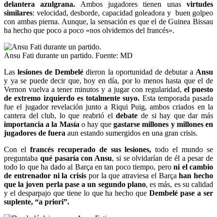
delantera azulgrana.
Ambos jugadores tienen unas
virtudes
similares
: velocidad, desborde, capacidad goleadora y buen golpeo
con ambas pierna. Aunque, la sensación es que el de Guinea Bissau
ha hecho que poco a poco «nos olvidemos del francés».
Ansu Fati durante un partido. Fuente: MD
Las
lesiones de Dembelé
dieron la oportunidad de debutar a
Ansu
y ya se puede decir que, hoy en día, por lo menos hasta que el de
Vernon vuelva a tener minutos y a jugar con regularidad,
el puesto
de extremo izquierdo es totalmente suyo.
Esta temporada pasada
fue el jugador revelación junto a Riqui Puig, ambos criados en la
cantera del club, lo que reabrió el
debate
de si hay que dar más
importancia a la Masía
o hay que
gastarse millones y millones en
jugadores de fuera
aun estando sumergidos en una gran crisis.
Con el
francés recuperado de sus lesiones,
todo el mundo se
preguntaba
qué pasaría con Ansu
, si se olvidarían de él a pesar de
todo lo que ha dado al Barça en tan poco tiempo, pero
ni el cambio
de entrenador ni la crisis
por la que atraviesa el Barça
han hecho
que la joven perla pase a un segundo plano
, es más, es su calidad
y el desparpajo que tiene lo que ha hecho que
Dembelé pase a ser
suplente, “a priori”.