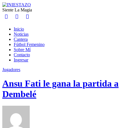
Siente La Magia
Inicio
Noticias
Cantera
Fútbol Femenino
Sobre Mí
Contacto
Ingresar
Jugadores
Ansu Fati le gana la partida a
Dembelé