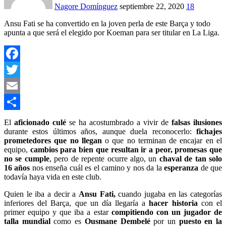
Nagore Domínguez
septiembre 22, 2020
18
Ansu Fati se ha convertido en la joven perla de este Barça y todo
apunta a que será el elegido por Koeman para ser titular en La Liga.
Facebook
Twitter
Email
Compartir
El
aficionado culé
se ha acostumbrado a vivir de
falsas ilusiones
durante estos últimos años, aunque duela reconocerlo:
fichajes
prometedores que no llegan
o que no terminan de encajar en el
equipo,
cambios para bien que resultan ir a peor,
promesas que
no se cumple
, pero de repente ocurre algo, un
chaval de tan solo
16 años
nos enseña cuál es el camino y nos da la
esperanza
de que
todavía haya vida en este club.
Quien le iba a decir a
Ansu Fati,
cuando jugaba en las categorías
inferiores del Barça, que un día llegaría a
hacer historia
con el
primer equipo y que iba a estar
compitiendo con un jugador de
talla mundial
como es
Ousmane Dembelé
por un
puesto en la