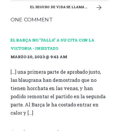
o
r
ar
EL SEGURO DE VIDA SE LLAMA TER STEGEN
o
ti
ONE COMMENT
k
r
EL BARÇA NO "FALLA" A SU CITA CON LA
VICTORIA - INIESTAZO
MARZO 20, 2023 @ 9:42 AM
[…] una primera parte de aprobado justo,
las blaugrana han demostrado que no
tienen horchata en las venas, y han
podido remontar el partido en la segunda
parte. Al Barça le ha costado entrar en
calor y […]