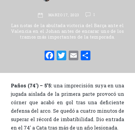
1
MARZO 17, 2023
Las notas de la abultada victoria del Barça ante el
Valencia en el Johan antes de encarar uno de los
tramos más importantes de la temporada.
F
T
E
C
a
w
m
o
c
it
ai
m
e
te
l
p
Paños (74′) – 5’5:
una imprecisión suya en una
b
r
ar
jugada aislada de la primera parte provocó un
o
ti
córner que acabó en gol tras una deficiente
o
r
defensa del arco. Se quedó a cuatro minutos de
superar el récord de imbatibilidad. Dio entrada
k
en el 74′ a Cata tras más de un año lesionada.