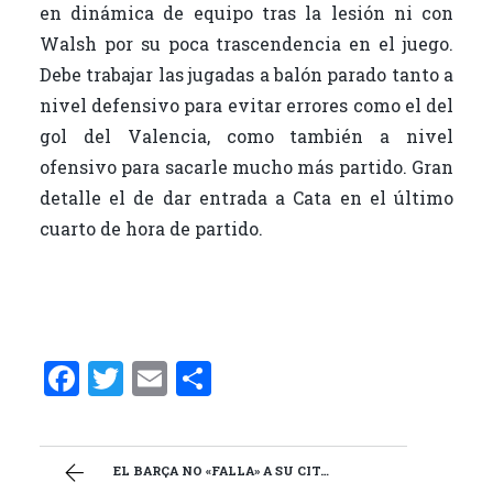
en dinámica de equipo tras la lesión ni con
Walsh por su poca trascendencia en el juego.
Debe trabajar las jugadas a balón parado tanto a
nivel defensivo para evitar errores como el del
gol del Valencia, como también a nivel
ofensivo para sacarle mucho más partido. Gran
detalle el de dar entrada a Cata en el último
cuarto de hora de partido.
F
T
E
C
a
w
m
o
ce
it
ai
m
b
te
l
p
EL BARÇA NO «FALLA» A SU CITA CON LA VICTORIA