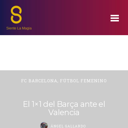
Siente La Magia
FC BARCELONA
,
FÚTBOL FEMENINO
El 1×1 del Barça ante el
Valencia
ÁNGEL GALLARDO