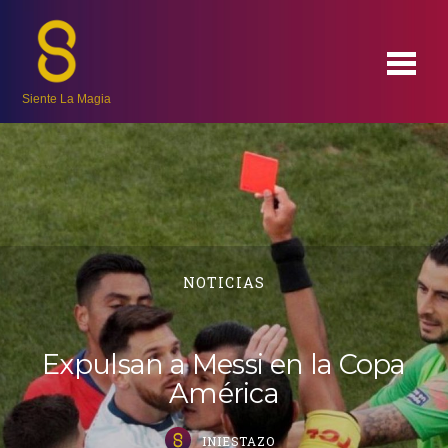
Siente La Magia
NOTICIAS
Expulsan a Messi en la Copa
América
INIESTAZO