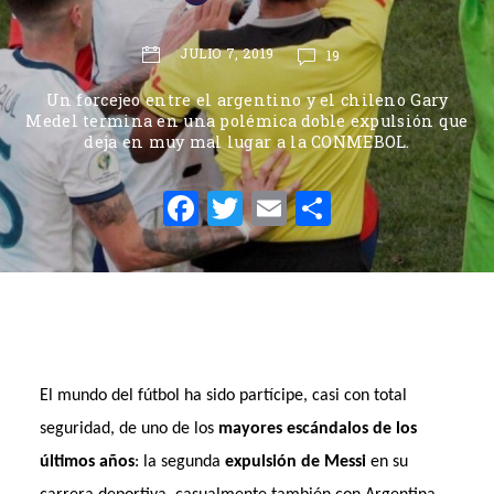
JULIO 7, 2019
19
Un forcejeo entre el argentino y el chileno Gary
Medel termina en una polémica doble expulsión que
deja en muy mal lugar a la CONMEBOL.
F
T
E
C
a
w
m
o
c
it
ai
m
e
te
l
p
b
r
ar
o
ti
El mundo del fútbol ha sido partícipe, casi con total
o
r
seguridad, de uno de los
mayores escándalos de los
k
últimos años
: la segunda
expulsión de Messi
en su