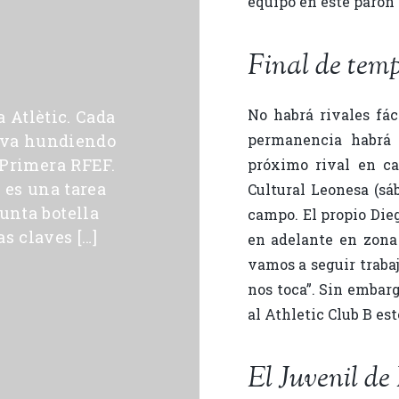
equipo en este parón 
Final de temp
No habrá rivales fác
a Atlètic. Cada
e va hundiendo
permanencia habrá 
 Primera RFEF.
próximo rival en ca
 es una tarea
Cultural Leonesa (sá
unta botella
campo. El propio Die
s claves […]
en adelante en zona 
vamos a seguir traba
nos toca”. Sin embarg
al Athletic Club B est
El Juvenil de