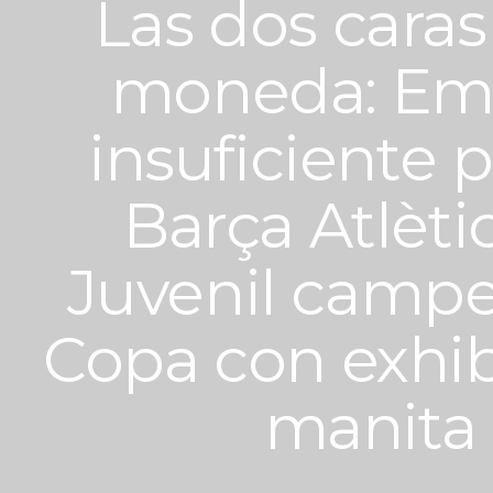
Las dos caras
moneda: Em
insuficiente p
Barça Atlètic
Juvenil camp
Copa con exhib
manita