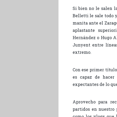
Si bien no le salen l
Belletti le sale todo
manita ante el Zarago
aplastante superio
Hernández o Hugo Alb
Junyent entre línea
extremo.
Con ese primer títul
es capaz de hacer 
expectantes de lo que
Aprovecho para reco
partidos en nuestro 
como los vlogs que 