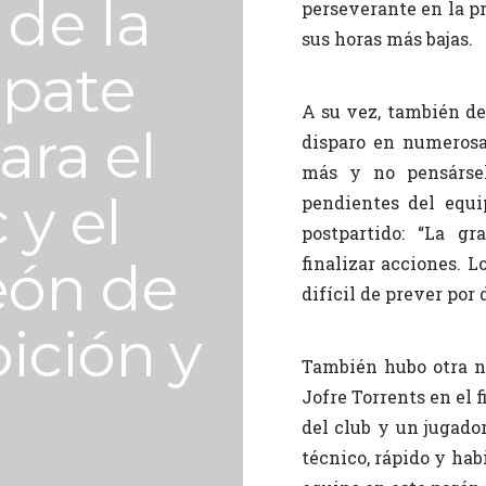
 de la
perseverante en la pre
sus horas más bajas.
pate
A su vez, también de
ara el
disparo en numerosa
más y no pensársel
 y el
pendientes del equi
postpartido: “La gr
finalizar acciones. 
eón de
difícil de prever por 
ición y
También hubo otra n
Jofre Torrents en el f
del club y un jugado
técnico, rápido y hab