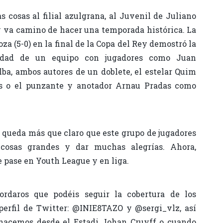
as cosas al filial azulgrana, al Juvenil de Juliano
 y va camino de hacer una temporada histórica. La
za (5-0) en la final de la Copa del Rey demostró la
ridad de un equipo con jugadores como Juan
a, ambos autores de un doblete, el estelar Quim
s o el punzante y anotador Arnau Pradas como
o queda más que claro que este grupo de jugadores
cosas grandes y dar muchas alegrías. Ahora,
 pase en Youth League y en liga.
rdaros que podéis seguir la cobertura de los
perfil de Twitter: @INIE8TAZO y @sergi_vlz, así
hacemos desde el Estadi Johan Cruyff o cuando