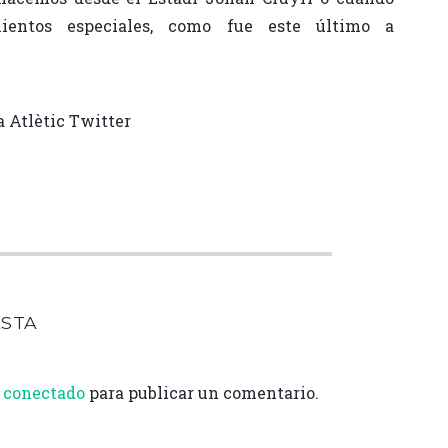
ientos especiales, como fue este último a
a Atlètic Twitter
C
o
m
p
ar
ESTA
i
r
conectado
para publicar un comentario.