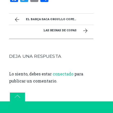
a
w
m
o
ce
it
ai
m
b
te
l
p
EL BARÇA SACA ORGULLO COPERO
o
r
ar
LAS REINAS DE COPAS
o
ti
k
r
DEJA UNA RESPUESTA
Lo siento, debes estar
conectado
para
publicar un comentario.