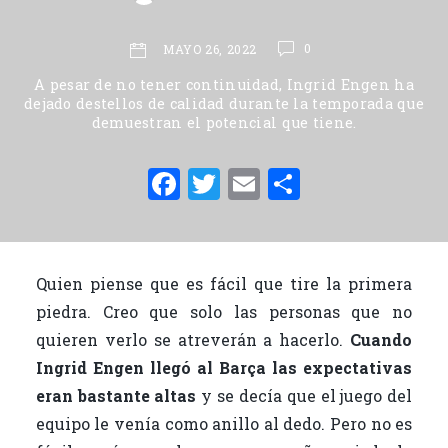
0
MAYO 26, 2022
A pesar de no tener continuidad, Ingrid Engen ha
dejado destellos de calidad durante la temporada que
demuestran el potencial que tiene.
F
T
E
C
a
w
m
o
c
it
ai
m
e
te
l
p
Quien piense que es fácil que tire la primera
b
r
ar
piedra. Creo que solo las personas que no
o
ti
quieren verlo se atreverán a hacerlo.
Cuando
o
r
Ingrid Engen llegó al Barça las expectativas
eran bastante altas
y se decía que el juego del
k
equipo le venía como anillo al dedo. Pero no es