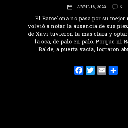
0
ABRIL 16, 2023
El Barcelona no pasa por su mejo
volvió a notar la ausencia de sus piez
de Xavi tuvieron la más clara y optar
la oca, de palo en palo. Porque ni
Balde, a puerta vacía, lograron abr
F
T
E
C
a
w
m
o
c
it
ai
m
e
te
l
p
b
r
ar
o
ti
o
r