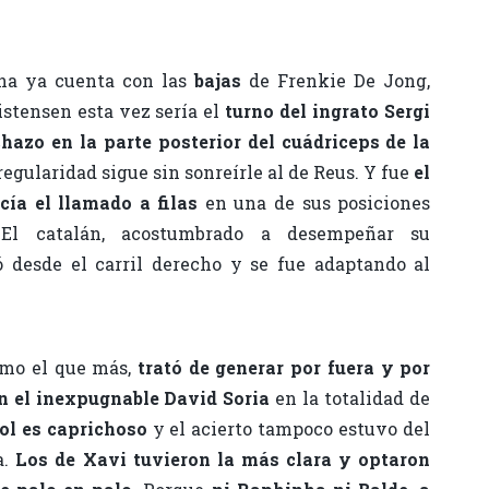
ana ya cuenta con las
bajas
de Frenkie De Jong,
istensen esta vez sería el
turno del ingrato Sergi
hazo en la parte posterior del cuádriceps de la
 regularidad sigue sin sonreírle al de Reus. Y fue
el
cía el llamado a filas
en una de sus posiciones
 El catalán, acostumbrado a desempeñar su
ó desde el carril derecho y se fue adaptando al
omo el que más,
trató de generar por fuera y por
on el inexpugnable David Soria
en la totalidad de
bol es caprichoso
y el acierto tampoco estuvo del
a.
Los de Xavi tuvieron la más clara y optaron