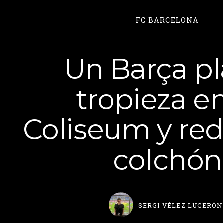
FC BARCELONA
Un Barça p
tropieza en
Coliseum y re
colchón
SERGI VÉLEZ LUCERÓN