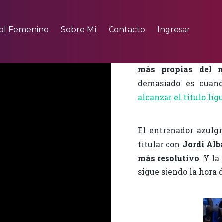
El Barcelona no p
ol Femenino
Sobre Mí
Contacto
Ingresar
ausencia de sus pie
los 13 puntos respe
más propias del
demasiado es cuand
alcanzar el título li
El entrenador azulg
titular con
Jordi Alb
más resolutivo
. Y l
sigue siendo la hora d