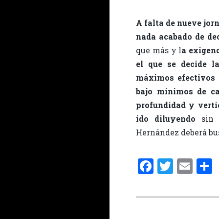
A falta de nueve jor
nada acabado de dec
que más y l
a exigen
el que se decide l
máximos efectivos
bajo mínimos de ca
profundidad y verti
ido diluyendo
sin 
Hernández deberá bus
F
T
E
a
w
m
ce
it
ai
b
te
l