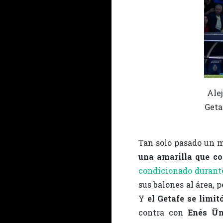
Alej
Getaf
Tan solo pasado un 
una amarilla que c
condicionado durante
sus balones al área, 
Y
el Getafe se limit
contra con
Enés Ün