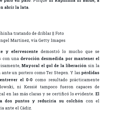
de palo en palo
. Porque
ni Raphinha ni Balde, a
n abrir la lata
.
hinha tratando de driblar || Foto
ngel Martinez, vía Getty Images
nte y efervescente
demostró lo mucho que se
s
con una
devoción desmedida por mantener el
ecisamente,
Mayoral el gol de la liberación
sin la
ante un portero como Ter Stegen. Y las
pérdidas
entrever el 0-0
como resultado prácticamente
dowski, ni Kessié tampoco fueron capaces de
cal en las más claras y se certificó lo evidente.
El
ía dos puntos y reduciría su colchón
con el
ia ante el Cádiz.