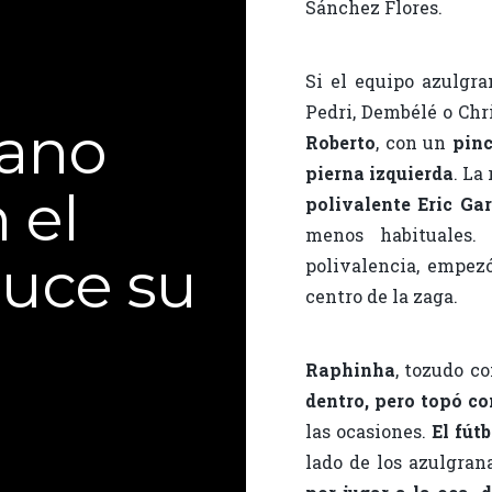
Sánchez Flores.
Si el equipo azulgr
Pedri, Dembélé o Chr
lano
Roberto
, con un
pinc
pierna izquierda
. La
 el
polivalente Eric Gar
menos habituales.
duce su
polivalencia, empez
centro de la zaga.
Raphinha
, tozudo c
dentro, pero topó c
las ocasiones.
El fút
lado de los azulgran