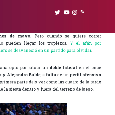
asa por su mejor momento
y volvió a notar la
zas claves
. El calor adelantado del mes de abril y
cto al Madrid querían
adelantar circunstancias
 mes de mayo
. Pero cuando se quiere correr
o pueden llegar los tropiezos.
Y el afán por
guero se desvaneció en un partido para olvidar
.
rana optó por situar un
doble lateral
en el once
a y Alejandro Balde
, a
falta
de un
perfil ofensivo
a primera parte dejó ver como las cuatro de la tarde
e la siesta dentro y fuera del terreno de juego.