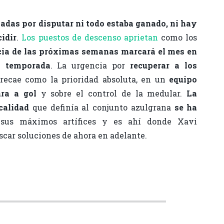
nadas por disputar ni todo estaba ganado, ni hay
idir
.
Los puestos de descenso aprietan
como los
cia de las próximas semanas marcará el mes en
a temporada
. La urgencia por
recuperar a los
recae como la prioridad absoluta, en un
equipo
ra a gol
y sobre el control de la medular.
La
calidad
que definía al conjunto azulgrana
se ha
sus máximos artífices y es ahí donde Xavi
car soluciones de ahora en adelante.
C
o
m
p