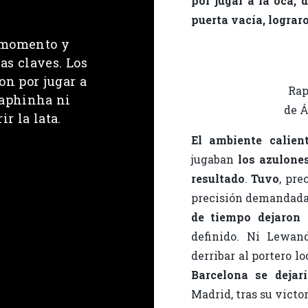
por jugar a la oca, 
puerta vacía, lograro
r momento y
as claves. Los
on por jugar a
Rap
 Raphinha ni
de Á
ir la lata.
El ambiente calie
jugaban
los azulone
resultado
.
Tuvo
, pr
precisión demandada 
de tiempo dejaron 
definido. Ni Lewan
derribar al portero lo
Barcelona se dejar
Madrid, tras su victor