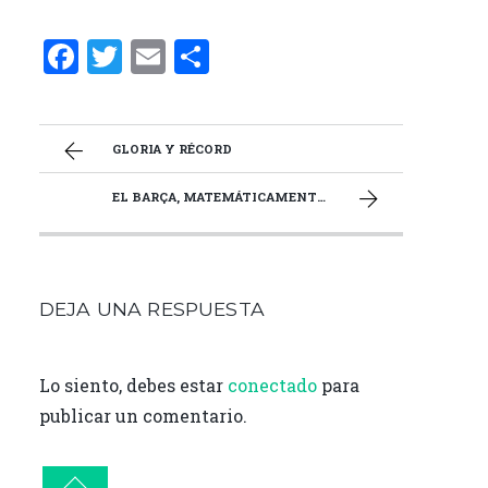
F
T
E
C
a
w
m
o
ce
it
ai
m
b
te
l
p
GLORIA Y RÉCORD
o
r
ar
EL BARÇA, MATEMÁTICAMENTE EN CHAMPIONS SI ASALTA EL VILLAMARÍN
o
ti
k
r
DEJA UNA RESPUESTA
Lo siento, debes estar
conectado
para
publicar un comentario.