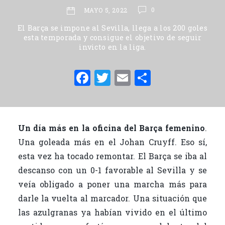
0
MAYO 5, 2022
El Barça se impone al Sevilla, llega a los 200 goles
esta temporada y consigue el objetivo de seguir
invicto en la liga.
F
T
E
C
a
w
m
o
c
it
ai
m
e
te
l
p
Un día más en la oficina del Barça femenino
.
b
r
ar
Una goleada más en el Johan Cruyff. Eso sí,
o
ti
esta vez ha tocado remontar. El Barça se iba al
o
r
descanso con un 0-1 favorable al Sevilla y se
veía obligado a poner una marcha más para
k
darle la vuelta al marcador. Una situación que
las azulgranas ya habían vivido en el último