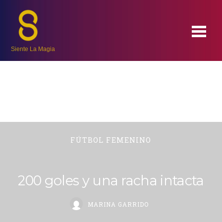
Siente La Magia
FÚTBOL FEMENINO
200 goles y una racha intacta
MARINA GARRIDO