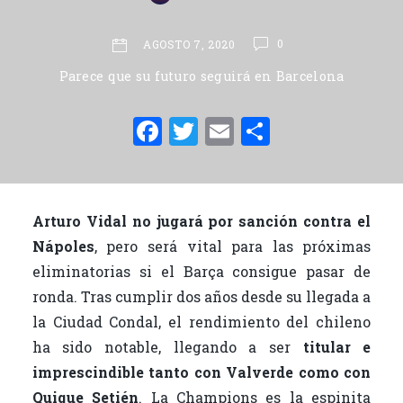
0
AGOSTO 7, 2020
Parece que su futuro seguirá en Barcelona
F
T
E
C
a
w
m
o
c
it
ai
m
e
te
l
p
Arturo Vidal no jugará por sanción contra el
b
r
ar
Nápoles
, pero será vital para las próximas
o
ti
eliminatorias si el Barça consigue pasar de
o
r
ronda. Tras cumplir dos años desde su llegada a
la Ciudad Condal, el rendimiento del chileno
k
ha sido notable, llegando a ser
titular e
imprescindible tanto con Valverde como con
Quique Setién
. La Champions es la espinita