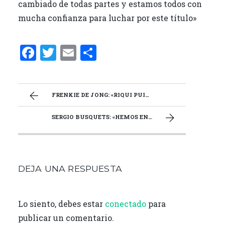
cambiado de todas partes y estamos todos con
mucha confianza para luchar por este título»
F
T
E
C
a
w
m
o
ce
it
ai
m
b
te
l
p
FRENKIE DE JONG: «RIQUI PUIG ESTÁ PREPARADO PARA SER TITULAR»
o
r
ar
SERGIO BUSQUETS: «HEMOS ENTRENADO MÁS DÍAS DE LO QUE ESTÁBAMOS ACOSTUMBRADOS»
o
ti
k
r
DEJA UNA RESPUESTA
Lo siento, debes estar
conectado
para
publicar un comentario.