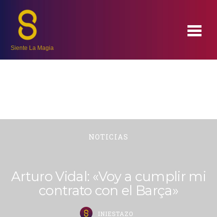
Siente La Magia
NOTICIAS
Arturo Vidal: «Voy a cumplir mi
contrato con el Barça»
INIESTAZO