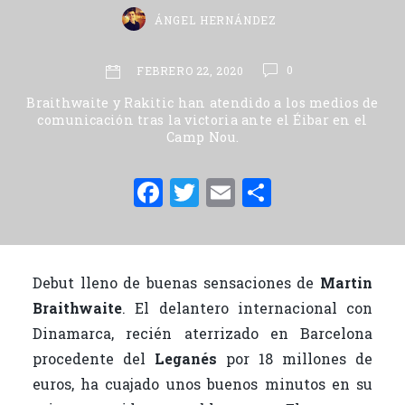
ÁNGEL HERNÁNDEZ
0
FEBRERO 22, 2020
Braithwaite y Rakitic han atendido a los medios de
comunicación tras la victoria ante el Éibar en el
Camp Nou.
F
T
E
C
a
w
m
o
c
it
ai
m
e
te
l
p
Debut lleno de buenas sensaciones de
Martin
b
r
ar
Braithwaite
. El delantero internacional con
o
ti
Dinamarca, recién aterrizado en Barcelona
o
r
procedente del
Leganés
por 18 millones de
euros, ha cuajado unos buenos minutos en su
k