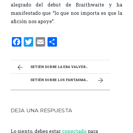
alegrado del debut de Braithwaite y ha
manifestado que “lo que nos importa es que la
afición nos apoye”.
F
T
E
C
a
w
m
o
ce
it
ai
m
b
te
l
p
SETIÉN SOBRE LA ERA VALVERDE: «ANTES DE LLEGAR NOSOTROS SE HACÍAN MUCHAS COSAS BIEN»
o
r
ar
SETIÉN SOBRE LOS FANTASMAS DE CHAMPIONS: «SE HA HABLADO MUY POCO DE LO QUE PASÓ OTROS AÑOS»
o
ti
k
r
DEJA UNA RESPUESTA
Lo siento, debes estar
conectado
para