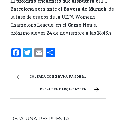
El próximo encuentro que disputará el FC
Barcelona será ante el Bayern de Munich
, de
la fase de grupos de la UEFA Women’s
Champions League,
en el Camp Nou
el
próximo jueves 24 de noviembre a las 18:45h
F
T
E
C
a
w
m
o
ce
it
ai
m
b
te
l
p
GOLEADA CON BRUNA YA SOBRE EL VERDE (8-0)
o
r
ar
EL 1×1 DEL BARÇA-BAYERN
o
ti
k
r
DEJA UNA RESPUESTA