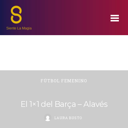
Siente La Magia
FÚTBOL FEMENINO
El 1×1 del Barça – Alavés
LAURA BUSTO