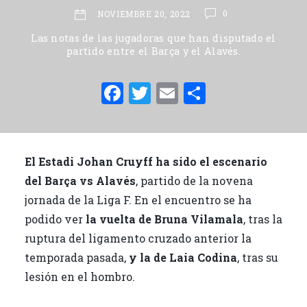
0
NOVIEMBRE 20, 2022
Las notas de las jugadoras que han disputado el
partido entre el Barça y el Alavés.
F
T
E
C
a
w
m
o
c
it
ai
m
e
te
l
p
El Estadi Johan Cruyff ha sido el escenario
b
r
ar
del Barça vs Alavés
, partido de la novena
o
ti
jornada de la Liga F. En el encuentro se ha
o
r
podido ver
la vuelta de Bruna Vilamala
, tras la
ruptura del ligamento cruzado anterior la
k
temporada pasada,
y la de Laia Codina
, tras su
lesión en el hombro.