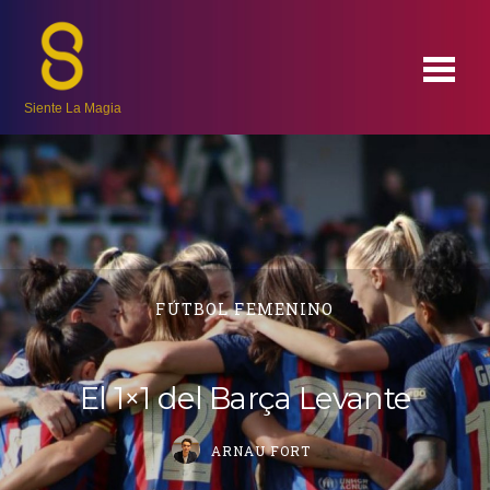
Siente La Magia
FÚTBOL FEMENINO
El 1×1 del Barça Levante
ARNAU FORT