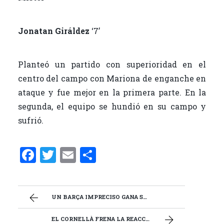
Jonatan Giráldez
‘7’
Planteó un partido con superioridad en el
centro del campo con Mariona de enganche en
ataque y fue mejor en la primera parte. En la
segunda, el equipo se hundió en su campo y
sufrió.
F
T
E
C
a
w
m
o
ce
it
ai
m
b
te
l
p
UN BARÇA IMPRECISO GANA SUFRIENDO ANTE LAS GRANOTAS
o
r
ar
EL CORNELLÀ FRENA LA REACCIÓN DEL BARÇA ATLÈTIC