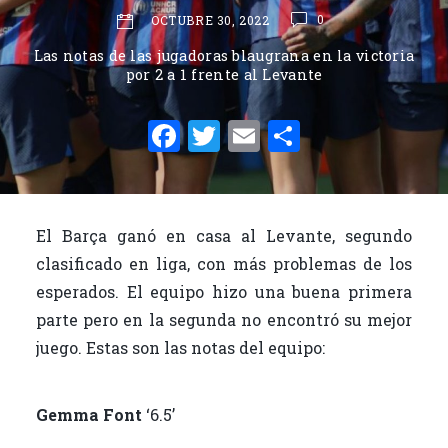
0
OCTUBRE 30, 2022
Las notas de las jugadoras blaugrana en la victoria
por 2 a 1 frente al Levante
F
T
E
C
a
w
m
o
c
it
ai
m
e
te
l
p
El Barça ganó en casa al Levante, segundo
b
r
ar
clasificado en liga, con más problemas de los
o
ti
esperados. El equipo hizo una buena primera
o
r
parte pero en la segunda no encontró su mejor
juego. Estas son las notas del equipo:
k
Gemma Font
‘6.5’