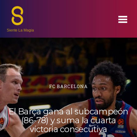
Siente La Magia
FC BARCELONA
El Barça gana al subcampeón
(86-78) y suma la cuarta
victoria consecutiva