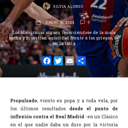
SILVIA ALONSO
0
ENERO 10, 2024
Los blaugranas siguen resarciéndose de la mala
racha y muestran autoridad frente a los griegos, 6º
en la tabla
F
T
E
C
a
w
m
o
c
it
ai
m
e
te
l
p
b
r
ar
Propulsado
, viento en popa y a toda vela, por
o
ti
los últimos resultados
desde el punto de
o
r
inflexión contra el Real Madrid
-en un Clásico
k
en el que nadie daba un duro por la victoria