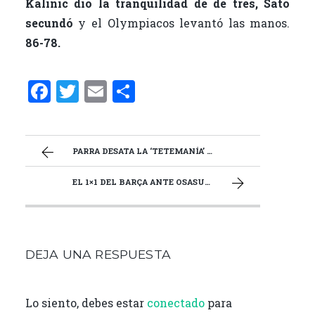
Kalinic dio la tranquilidad de de tres, Sato
secundó
y el Olympiacos levantó las manos.
86-78.
F
T
E
C
a
w
m
o
ce
it
ai
m
b
te
l
p
PARRA DESATA LA ‘TETEMANÍA’ EN EL PALAU Y OBRA EL MILAGRO ANTE OBRADOIRO (92 – 90)
o
r
ar
EL 1×1 DEL BARÇA ANTE OSASUNA
o
ti
k
r
DEJA UNA RESPUESTA
Lo siento, debes estar
conectado
para