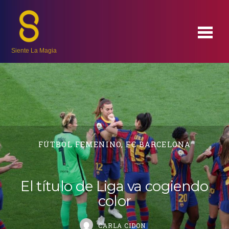
Siente La Magia
FÚTBOL FEMENINO
,
FC BARCELONA
El título de Liga va cogiendo
color
CARLA CIDON