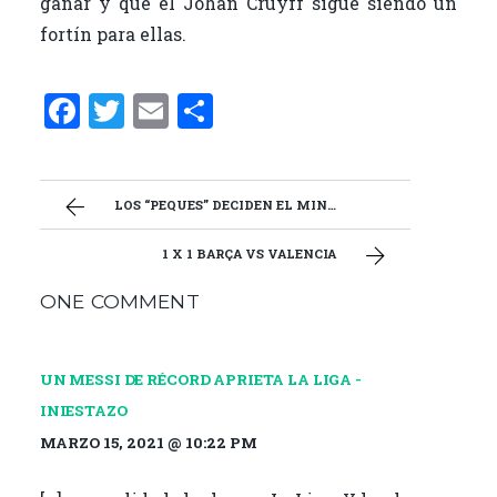
ganar y que el Johan Cruyff sigue siendo un
fortín para ellas.
F
T
E
C
a
w
m
o
ce
it
ai
m
b
te
l
p
LOS “PEQUES” DECIDEN EL MINIDERBI
o
r
ar
1 X 1 BARÇA VS VALENCIA
o
ti
ONE COMMENT
k
r
UN MESSI DE RÉCORD APRIETA LA LIGA -
INIESTAZO
MARZO 15, 2021 @ 10:22 PM