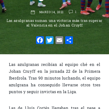
1
MARZO 14, 2021
Las azulgranas suman una victoria más tras superar
al Valencia en el Johan Cruyff
F
T
E
C
a
w
m
o
c
it
ai
m
e
te
l
p
Las azulgranas recibían al equipo ché en el
b
r
ar
Johan Cruyff en la jornada 22 de la Primera
o
ti
Iberdrola. Tras 90 minutos luchando, el equipo
o
r
azulgrana ha conseguido llevarse otros tres
puntos y seguir invictas en la Liga.
k
Las de Lluís Cortés llegaban tras el pase a