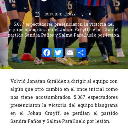
0
OCTUBRE 1, 2022
5.087 espectadores presenciaron la victoria del
equipo blaugrana en el Johan Cruyff, se perdían el
partido Sandra Paños y Salma Paralluelo por lesión.
F
T
E
C
a
w
m
o
c
it
ai
m
e
te
l
p
Volvió Jonatan Giráldez a dirigir al equipo con
b
r
ar
algún que otro cambio en el once inicial como
o
ti
nos tiene acostumbrados. 5.087 espectadores
o
r
presenciaron la victoria del equipo blaugrana
en el Johan Cruyff, se perdían el partido
k
Sandra Paños y Salma Paralluelo por lesión.