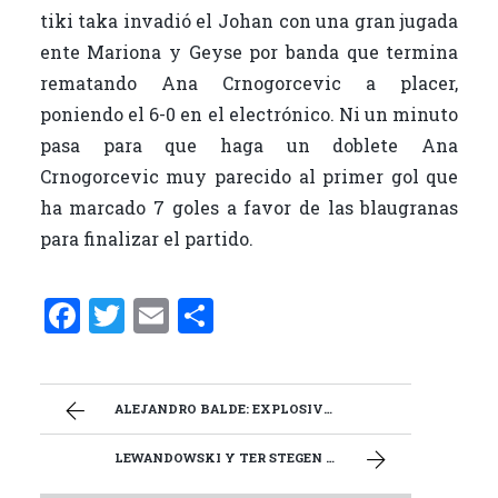
tiki taka invadió el Johan con una gran jugada
ente Mariona y Geyse por banda que termina
rematando Ana Crnogorcevic a placer,
poniendo el 6-0 en el electrónico. Ni un minuto
pasa para que haga un doblete Ana
Crnogorcevic muy parecido al primer gol que
ha marcado 7 goles a favor de las blaugranas
para finalizar el partido.
F
T
E
C
a
w
m
o
ce
it
ai
m
b
te
l
p
ALEJANDRO BALDE: EXPLOSIVIDAD Y AMBICIÓN
o
r
ar
LEWANDOWSKI Y TER STEGEN SALVAN AL BARÇA TRAS EL PARÓN
o
ti