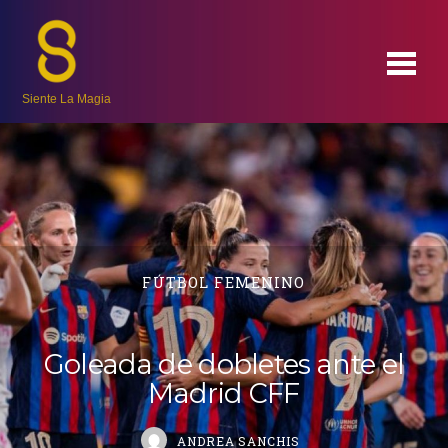
Siente La Magia
FÚTBOL FEMENINO
Goleada de dobletes ante el
Madrid CFF
ANDREA SANCHIS