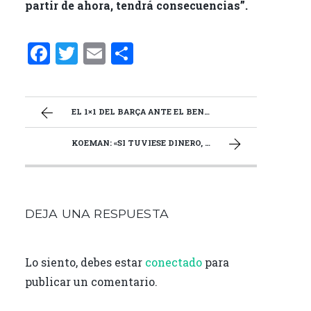
partir de ahora, tendrá consecuencias”.
F
T
E
C
a
w
m
o
ce
it
ai
m
b
te
l
p
EL 1×1 DEL BARÇA ANTE EL BENFICA
o
r
ar
KOEMAN: «SI TUVIESE DINERO, TENDRÍA A MESSI AQUÍ Y A OTROS JUGADORES PARA HACER UN SISTEMA PARA DOMINAR»
o
ti
k
r
DEJA UNA RESPUESTA
Lo siento, debes estar
conectado
para
publicar un comentario.