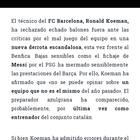
c
it
ai
m
e
te
l
p
El técnico del
FC Barcelona, Ronald Koeman,
b
r
ar
ha rechazado echado balones fuera ante las
o
ti
críticas por el mal juego del equipo en una
o
r
nueva derrota escandalosa
, esta vez frente al
Benfica. Bajas sensibles como el fichaje de
k
Messi
por el PSG ha mermado sensiblemente
las prestaciones del Barça. Por ello, Koeman ha
afirmado que «no se puede opinar sobre
un
equipo que no es el mismo
del año pasado». El
preparador azulgrana ha comparecido,
probablemente, por
última vez como
entrenador
del conjunto catalán.
Si bien Koeman ha admitido errores durante el