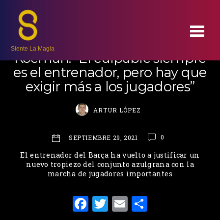
FC BARCELONA
Siente La Magia
Koeman: “El culpable siempre
es el entrenador, pero hay que
exigir más a los jugadores”
ARTUR LÓPEZ
0
SEPTIEMBRE 29, 2021
El entrenador del Barça ha vuelto a justificar un
nuevo tropiezo del conjunto azulgrana con la
marcha de jugadores importantes
F
T
E
C
a
w
m
o