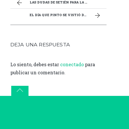
b
te
l
p
LAS DUDAS DE SETIÉN PARA LA VUELTA DE LA LIGA
o
r
ar
EL DÍA QUE PINTO SE VISTIÓ DE HÉROE EN MALLORCA
o
ti
k
r
DEJA UNA RESPUESTA
Lo siento, debes estar
conectado
para
publicar un comentario.