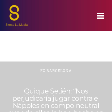
Siente La Magia
FC BARCELONA
Quique Setién: “Nos
perjudicaría jugar contra el
Nápoles en campo neutral