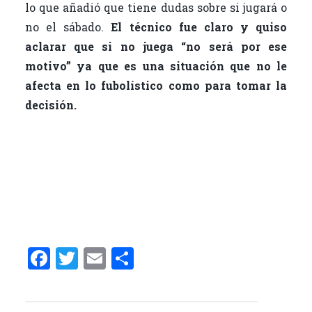
lo que añadió que tiene dudas sobre si jugará o
no el sábado.
El técnico fue claro y quiso
aclarar que si no juega “no será por ese
motivo” ya que es una situación que no le
afecta en lo fubolístico como para tomar la
decisión.
F
T
E
C
a
w
m
o
ce
it
ai
m