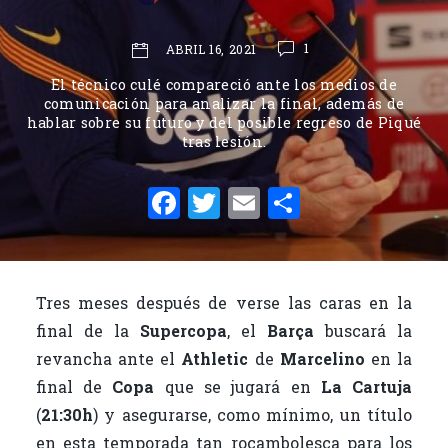
1
ABRIL 16, 2021
El técnico culé compareció ante los medios de
comunicación para analizar la final, además de
hablar sobre su futuro y del posible regreso de Piqué
tras lesión.
F
T
E
C
a
w
m
o
c
it
ai
m
e
te
l
p
Tres meses después de verse las caras en la
b
r
ar
final de la
Supercopa
, el
Barça
buscará la
o
ti
revancha ante el
Athletic
de
Marcelino
en la
o
r
final de
Copa
que se jugará en
La Cartuja
(
21:30h
) y asegurarse, como mínimo, un título
k
en esta temporada tan rocambolesca para los