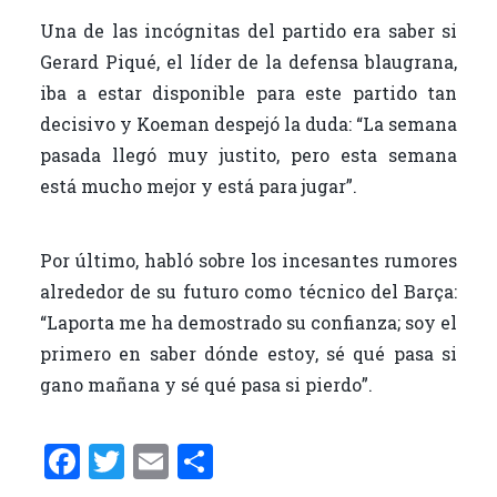
Una de las incógnitas del partido era saber si
Gerard Piqué, el líder de la defensa blaugrana,
iba a estar disponible para este partido tan
decisivo y Koeman despejó la duda: “La semana
pasada llegó muy justito, pero esta semana
está mucho mejor y está para jugar”.
Por último, habló sobre los incesantes rumores
alrededor de su futuro como técnico del Barça:
“Laporta me ha demostrado su confianza; soy el
primero en saber dónde estoy, sé qué pasa si
gano mañana y sé qué pasa si pierdo”.
F
T
E
C
a
w
m
o