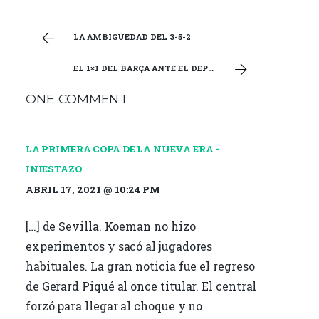
ce
it
ai
m
b
te
l
p
LA AMBIGÜEDAD DEL 3-5-2
o
r
ar
EL 1×1 DEL BARÇA ANTE EL DEPORTIVO ABANCA
o
ti
ONE COMMENT
k
r
LA PRIMERA COPA DE LA NUEVA ERA -
INIESTAZO
ABRIL 17, 2021 @ 10:24 PM
[…] de Sevilla. Koeman no hizo
experimentos y sacó al jugadores
habituales. La gran noticia fue el regreso
de Gerard Piqué al once titular. El central
forzó para llegar al choque y no