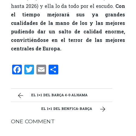
hasta 2026) y ella lo da todo por el escudo.
Con
el tiempo mejorará sus ya grandes
cualidades de la mano de los y las mejores
pudiendo dar un salto de calidad enorme,
convirtiéndose en el terror de las mejores
centrales de Europa.
F
T
E
C
a
w
m
o
ce
it
ai
m
b
te
l
p
EL 1×1 DEL BARÇA 4-0 ALHAMA
o
r
ar
EL 1×1 DEL BENFICA-BARÇA
o
ti
ONE COMMENT
k
r