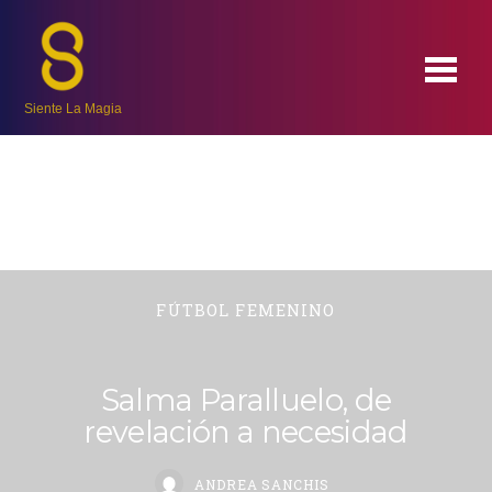
Siente La Magia
FÚTBOL FEMENINO
Salma Paralluelo, de
revelación a necesidad
ANDREA SANCHIS