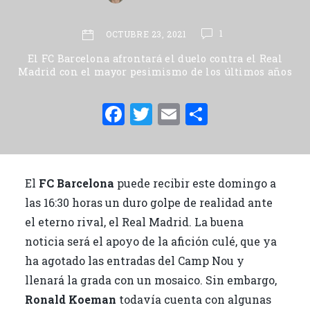
1
OCTUBRE 23, 2021
El FC Barcelona afrontará el duelo contra el Real
Madrid con el mayor pesimismo de los últimos años
F
T
E
C
a
w
m
o
c
it
ai
m
e
te
l
p
El
FC Barcelona
puede recibir este domingo a
b
r
ar
las 16:30 horas un duro golpe de realidad ante
o
ti
el eterno rival, el Real Madrid. La buena
o
r
noticia será el apoyo de la afición culé, que ya
ha agotado las entradas del Camp Nou y
k
llenará la grada con un mosaico. Sin embargo,
Ronald Koeman
todavía cuenta con algunas