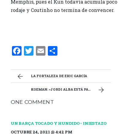
Memphis, pues el Kun todavía acumula poco
rodaje y Coutinho no termina de convencer.
F
T
E
C
a
w
m
o
ce
it
ai
m
b
te
l
p
LA FORTALEZA DE ERIC GARCÍA
o
r
ar
KOEMAN: «JORDI ALBA ESTÁ PARA JUGAR»
o
ti
ONE COMMENT
k
r
UN BARÇA TOCADO Y HUNDIDO - INIESTAZO
OCTUBRE 24, 2021 @ 4:42 PM