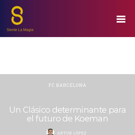
Siente La Magia
FC BARCELONA
Un Clásico determinante para
el futuro de Koeman
ARTUR LÓPEZ