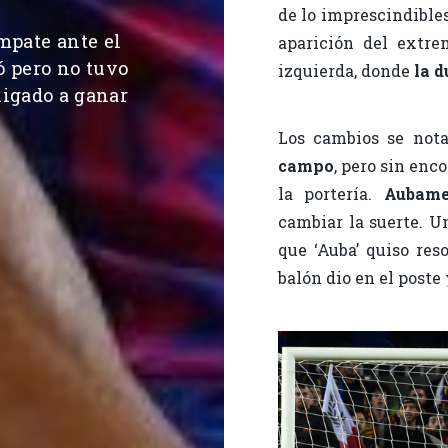
de lo imprescindibles
mpate ante el
aparición del extre
ó pero no tuvo
izquierda, donde
la 
ligado a ganar
Los cambios se not
campo
, pero sin enc
la portería.
Aubam
cambiar la suerte. U
que ‘Auba’ quiso res
balón dio en el poste