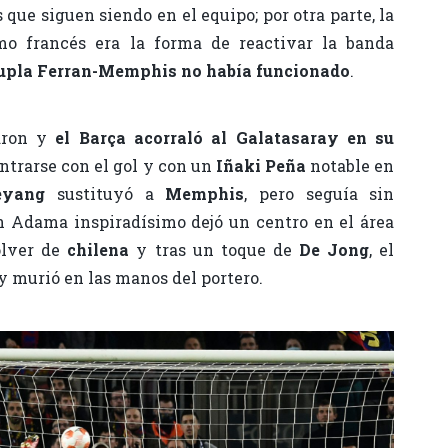
 que siguen siendo en el equipo; por otra parte, la
mo francés era la forma de reactivar la banda
dupla Ferran-Memphis no había funcionado
.
aron y
el Barça acorraló al Galatasaray en su
ontrarse con el gol y con un
Iñaki Peña
notable en
eyang
sustituyó a
Memphis
, pero seguía sin
n Adama inspiradísimo dejó un centro en el área
olver de
chilena
y tras un toque de
De Jong
, el
 y murió en las manos del portero.