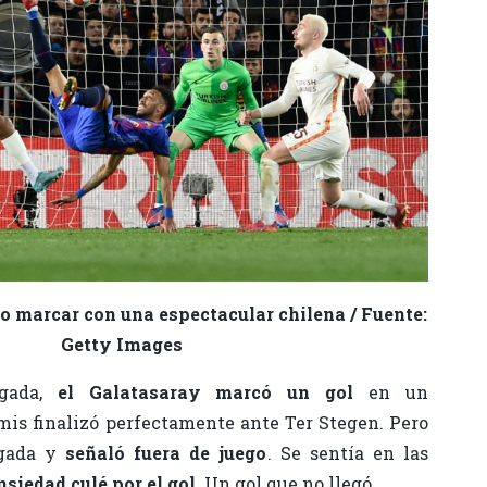
marcar con una espectacular chilena / Fuente:
Getty Images
ugada,
el Galatasaray marcó un gol
en un
is finalizó perfectamente ante Ter Stegen. Pero
ugada y
señaló fuera de juego
. Se sentía en las
nsiedad culé por el gol
. Un gol que no llegó.