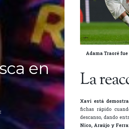
Adama Traoré fue 
asca en
La reac
Xavi está demostra
fichas rápido cuand
E
descanso, dando ent
Nico, Araújo y Ferr