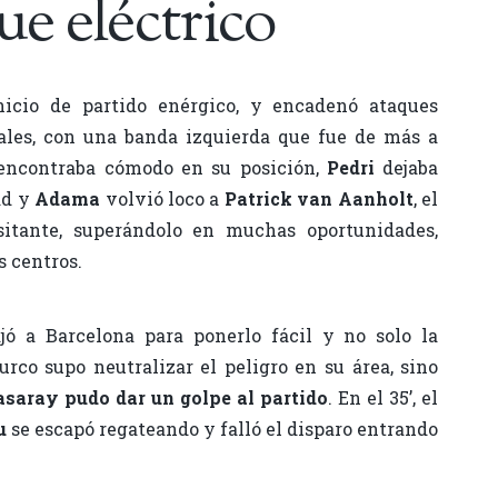
e eléctrico
icio de partido enérgico, y encadenó ataques
rales, con una banda izquierda que fue de más a
encontraba cómodo en su posición,
Pedri
dejaba
ad y
Adama
volvió loco a
Patrick van Aanholt
, el
isitante, superándolo en muchas oportunidades,
s centros.
ajó a Barcelona para ponerlo fácil y no solo la
urco supo neutralizar el peligro en su área, sino
asaray pudo dar un golpe al partido
. En el 35’, el
u
se escapó regateando y falló el disparo entrando