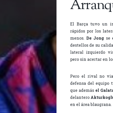
Arranqu
El Barça tuvo un in
rápidos por los late
menos.
De Jong
se 
destellos de su calid
lateral izquierdo v
pero sin acertar en lo
Pero el rival no vi
defensa del equipo t
que además
el Galat
delantero
Akturkogl
en el área blaugrana.