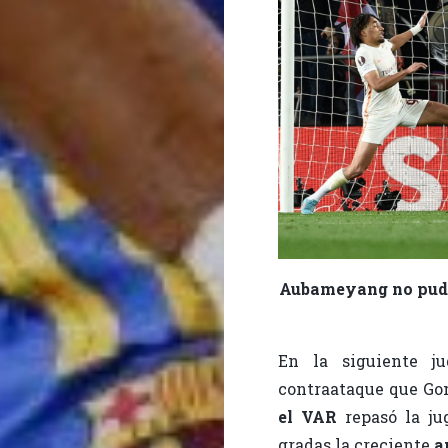
Aubameyang no pudo 
En la siguiente j
contraataque que Gom
el VAR
repasó la j
gradas la creciente
a