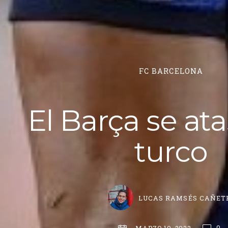
FC BARCELONA
El Barça se at
turco
LUCAS RAMSÉS CAÑET
0
MARZO 10, 2022