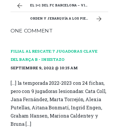
b
te
l
p
EL 1×1 DEL FC BARCELONA – VIKTORIA PLZEN
o
r
ar
ORDEN Y JERARQUÍA A LOS PIES DE KEIRA WALSH
o
ti
ONE COMMENT
k
r
FILIAL AL RESCATE: 7 JUGADORAS CLAVE
DEL BARÇA B - INIESTAZO
SEPTIEMBRE 9, 2022 @ 10:15 AM
[…] la temporada 2022-2023 con 24 fichas,
pero con 9 jugadoras lesionadas: Cata Coll,
Jana Fernández, Marta Torrejón, Alexia
Putellas, Aitana Bonmatí, Ingrid Engen,
Graham Hansen, Mariona Caldentey y
Bruna […]