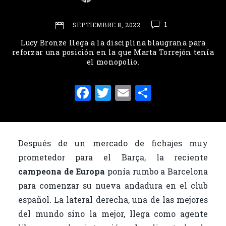
1
SEPTIEMBRE 8, 2022
Lucy Bronze llega a la disciplina blaugrana para
reforzar una posición en la que Marta Torrejón tenía
el monopolio.
F
T
E
C
a
w
m
o
c
it
ai
m
e
te
l
p
Después de un mercado de fichajes muy
b
r
ar
prometedor para el Barça, la reciente
o
ti
campeona de Europa
ponía rumbo a Barcelona
o
r
para comenzar su nueva andadura en el club
español. La lateral derecha, una de las mejores
k
del mundo sino la mejor, llega como agente