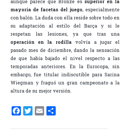
aunque parece que Bronze es
superior en la
mayoría de facetas del juego
, especialmente
con balón. La duda con ella reside sobre todo en
su adaptación al estilo del Barça y si le
respetan las lesiones, ya que tras una
operación en la rodilla
volvía a jugar el
pasado mes de diciembre, dando la sensación
de que había bajado el nivel respecto a las
temporadas anteriores. En la Eurocopa, sin
embargo, fue titular indiscutible para Sarina
Wiegman y fraguó un gran campeonato a la
altura de su mejor versión.
F
T
E
C
a
w
m
o
ce
it
ai
m