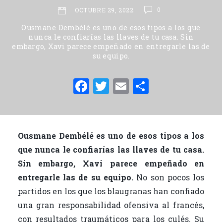
0
OCTUBRE 29, 2022
Ousmane Dembélé es uno de esos tipos a los que
nunca le confiarías las llaves de tu casa. Sin
embargo, Xavi parece empeñado en entregarle las de
su equipo.
F
T
E
C
a
w
m
o
c
it
ai
m
e
te
l
p
Ousmane Dembélé es uno de esos tipos a los
b
r
ar
que nunca le confiarías las llaves de tu casa.
o
ti
Sin embargo, Xavi parece empeñado en
o
r
entregarle las de su equipo.
No son pocos los
partidos en los que los blaugranas han confiado
k
una gran responsabilidad ofensiva al francés,
con resultados traumáticos para los culés. Su