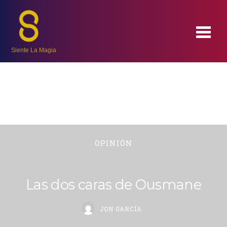
Siente La Magia
OPINIÓN
Las dos caras de Ousmane
JON GARCÍA