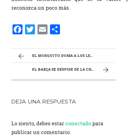
reconozca un poco más.
F
T
E
C
a
w
m
o
ce
it
ai
m
b
te
l
p
EL MOSQUITO DOMA A LOS LEONES CON UN RECITAL
o
r
ar
EL BARÇA SE DESPIDE DE LA CHAMPIONS ANTE SU BESTIA NEGRA
o
ti
k
r
DEJA UNA RESPUESTA
Lo siento, debes estar
conectado
para
publicar un comentario.