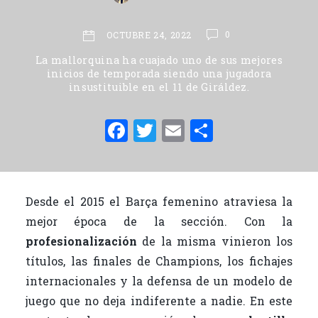
0
OCTUBRE 24, 2022
La mallorquina ha cuajado uno de sus mejores
inicios de temporada siendo una jugadora
insustituible en el 11 de Giráldez.
F
T
E
C
a
w
m
o
c
it
ai
m
e
te
l
p
Desde el 2015 el Barça femenino atraviesa la
b
r
ar
mejor época de la sección. Con la
o
ti
profesionalización
de la misma vinieron los
o
r
títulos, las finales de Champions, los fichajes
internacionales y la defensa de un modelo de
k
juego que no deja indiferente a nadie. En este