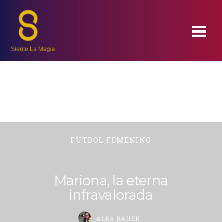
Siente La Magia
FÚTBOL FEMENINO
Mariona, la eterna
infravalorada
ALBA BAUER