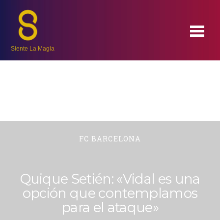
Siente La Magia
FC BARCELONA
Quique Setién: «Vidal es una
opción que contemplamos
para el ataque»