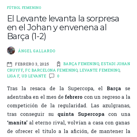
FÚTBOL FEMENINO
El Levante levanta la sorpresa
en el Johan y envenena al
Barça (1-2)
ÁNGEL GALLARDO
BARÇA FEMENINO
,
ESTADI JOHAN
FEBRERO 3, 2025
CRUYFF
,
FC BARCELONA FEMENINO
,
LEVANTE FEMENINO
,
LIGA F
,
UD LEVANTE
0
Tras la resaca de la Supercopa, el
Barça
se
adentraba en el mes de
febrero
con un regreso a la
competición de la regularidad. Las azulgranas,
tras conseguir su
quinta Supercopa
con una
‘manita’
al eterno rival, volvían a casa con ganas
de ofrecer el título a la afición, de mantener la