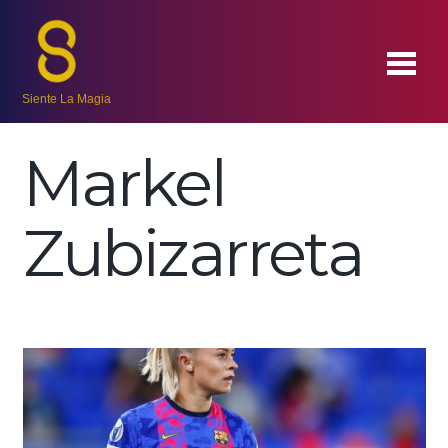
Siente La Magia
Markel
Zubizarreta