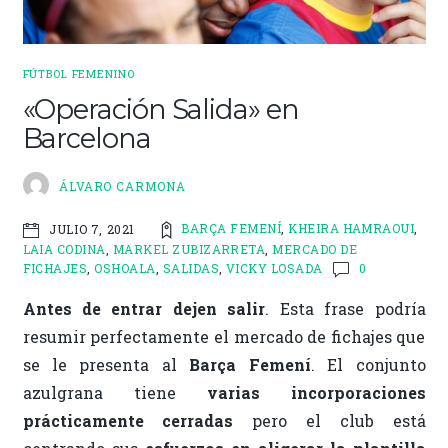
k
r
FÚTBOL FEMENINO
«Operación Salida» en
Barcelona
ÁLVARO CARMONA
BARÇA FEMENÍ
,
KHEIRA HAMRAOUI
,
JULIO 7, 2021
LAIA CODINA
,
MARKEL ZUBIZARRETA
,
MERCADO DE
FICHAJES
,
OSHOALA
,
SALIDAS
,
VICKY LOSADA
0
Antes de entrar dejen salir
. Esta frase podría
resumir perfectamente el mercado de fichajes que
se le presenta al
Barça Femení
. El conjunto
azulgrana tiene
varias incorporaciones
prácticamente cerradas
pero el club está