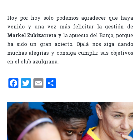
Hoy por hoy solo podemos agradecer que haya
venido y una vez más felicitar la gestión de
Markel Zubizarreta
y la apuesta del Barça, porque
ha sido un gran acierto. Ojalá nos siga dando
muchas alegrías y consiga cumplir sus objetivos
en el club azulgrana.
F
T
E
C
a
w
m
o
ce
it
ai
m
b
te
l
p
o
r
ar
o
ti