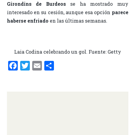
Girondins de Burdeos
se ha mostrado muy
interesado en su cesión, aunque esa opción
parece
haberse enfriado
en las últimas semanas.
Laia Codina celebrando un gol. Fuente: Getty
F
T
E
C
a
w
m
o
ce
it
ai
m
b
te
l
p
o
r
ar
o
ti
k
r