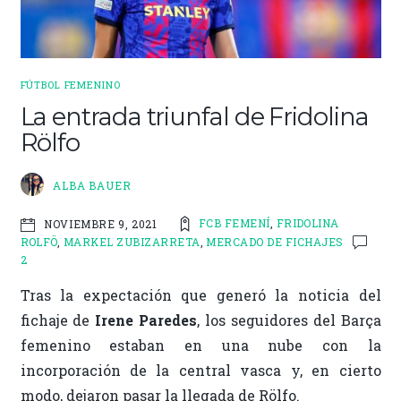
FÚTBOL FEMENINO
La entrada triunfal de Fridolina
Rölfo
ALBA BAUER
FCB FEMENÍ
,
FRIDOLINA
NOVIEMBRE 9, 2021
ROLFÖ
,
MARKEL ZUBIZARRETA
,
MERCADO DE FICHAJES
2
Tras la expectación que generó la noticia del
fichaje de
Irene Paredes
, los seguidores del Barça
femenino estaban en una nube con la
incorporación de la central vasca y, en cierto
modo, dejaron pasar la llegada de Rölfo.