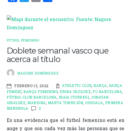
a
w
m
o
ce
it
ai
m
b
te
l
p
o
r
ar
o
ti
FÚTBOL FEMENINO
Doblete semanal vasco que
k
r
acerca al título
NAGORE DOMÍNGUEZ
ATHLETIC CLUB
,
BARÇA
,
BARÇA
FEBRERO 13, 2022
FEMENÍ
,
BARÇA FEMENINO
,
ERIKA VÁZQUEZ
,
FC BARCELONA
,
FÚTBOL CLUB BARCELONA
,
IRAIA ITURREGI
,
JONATAN
GIRÁLDEZ
,
MARIONA
,
MARTA TORREJÓN
,
OSHOALA
,
PRIMERA
IBERDROLA
0
Es una evidencia que el fútbol femenino está en
auge y que son cada vez más las personas que se