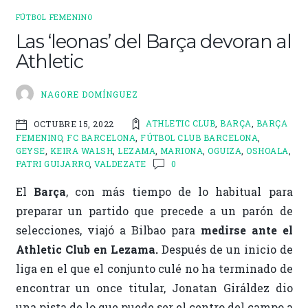
FÚTBOL FEMENINO
Las ‘leonas’ del Barça devoran al
Athletic
NAGORE DOMÍNGUEZ
ATHLETIC CLUB
,
BARÇA
,
BARÇA
OCTUBRE 15, 2022
FEMENINO
,
FC BARCELONA
,
FÚTBOL CLUB BARCELONA
,
GEYSE
,
KEIRA WALSH
,
LEZAMA
,
MARIONA
,
OGUIZA
,
OSHOALA
,
PATRI GUIJARRO
,
VALDEZATE
0
El
Barça
, con más tiempo de lo habitual para
preparar un partido que precede a un parón de
selecciones, viajó a Bilbao para
medirse ante el
Athletic Club en Lezama.
Después de un inicio de
liga en el que el conjunto culé no ha terminado de
encontrar un once titular, Jonatan Giráldez dio
una pista de lo que puede ser el centro del campo a