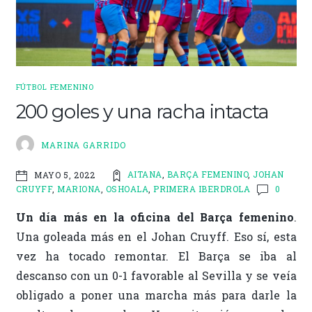
o
ti
k
r
FÚTBOL FEMENINO
200 goles y una racha intacta
MARINA GARRIDO
AITANA
,
BARÇA FEMENINO
,
JOHAN
MAYO 5, 2022
CRUYFF
,
MARIONA
,
OSHOALA
,
PRIMERA IBERDROLA
0
Un día más en la oficina del Barça femenino
.
Una goleada más en el Johan Cruyff. Eso sí, esta
vez ha tocado remontar. El Barça se iba al
descanso con un 0-1 favorable al Sevilla y se veía
obligado a poner una marcha más para darle la