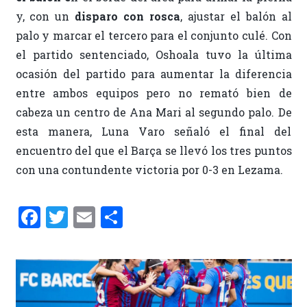
y, con un
disparo con rosca
, ajustar el balón al
palo y marcar el tercero para el conjunto culé. Con
el partido sentenciado, Oshoala tuvo la última
ocasión del partido para aumentar la diferencia
entre ambos equipos pero no remató bien de
cabeza un centro de Ana Mari al segundo palo. De
esta manera, Luna Varo señaló el final del
encuentro del que el Barça se llevó los tres puntos
con una contundente victoria por 0-3 en Lezama.
F
T
E
C
a
w
m
o
ce
it
ai
m
b
te
l
p
o
r
ar