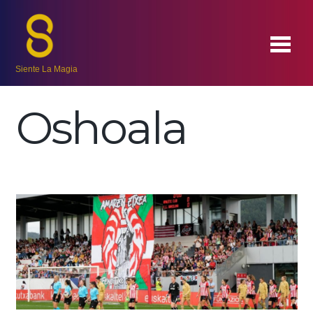
Siente La Magia
Oshoala