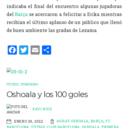
indicaba el final del encuentro algunas jugadoras
del
Barça
se acercaron a felicitar a Erika mientras
recibían el último aplauso de un público que llenó
de buen ambiente las gradas de Lezama.
F
T
E
C
a
w
m
o
ce
it
ai
m
b
te
l
p
o
r
ar
FÚTBOL FEMENINO
o
ti
Oshoala y los 100 goles
k
r
XAVI RUIZ
ASISAT OSHOALA
,
BARÇA
,
FC
ENERO 29, 2022
BARCELONA
,
FÚTBOL CLUB BARCELONA
,
OSHOALA
,
PRIMERA