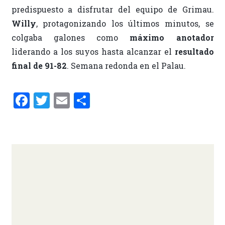
predispuesto a disfrutar del equipo de Grimau.
Willy
, protagonizando los últimos minutos, se
colgaba galones como
máximo anotador
liderando a los suyos hasta alcanzar el
resultado
final de 91-82
. Semana redonda en el Palau.
F
T
E
C
a
w
m
o
ce
it
ai
m
b
te
l
p
o
r
ar
o
ti
k
r