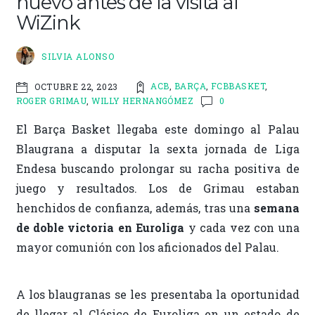
nuevo antes de la visita al
k
r
WiZink
SILVIA ALONSO
ACB
,
BARÇA
,
FCBBASKET
,
OCTUBRE 22, 2023
ROGER GRIMAU
,
WILLY HERNANGÓMEZ
0
El Barça Basket llegaba este domingo al Palau
Blaugrana a disputar la sexta jornada de Liga
Endesa buscando prolongar su racha positiva de
juego y resultados. Los de Grimau estaban
henchidos de confianza, además, tras una
semana
de doble victoria en Euroliga
y cada vez con una
mayor comunión con los aficionados del Palau.
A los blaugranas se les presentaba la oportunidad
de llegar al Clásico de Euroliga en un estado de