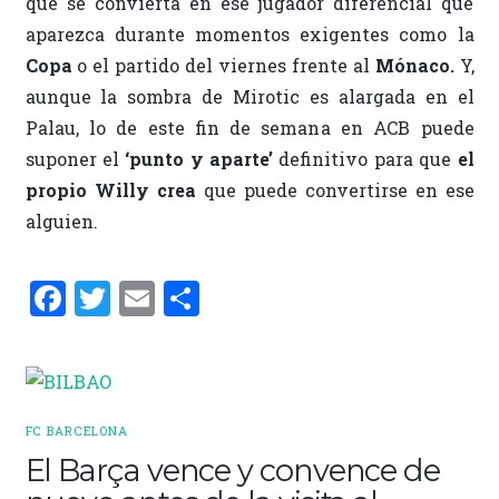
que se convierta en ese jugador diferencial que
aparezca durante momentos exigentes como la
Copa
o el partido del viernes frente al
Mónaco.
Y,
aunque la sombra de Mirotic es alargada en el
Palau, lo de este fin de semana en ACB puede
suponer el
‘punto y aparte’
definitivo para que
el
propio Willy crea
que puede convertirse en ese
alguien.
F
T
E
C
a
w
m
o
ce
it
ai
m
b
te
l
p
o
r
ar
FC BARCELONA
o
ti
El Barça vence y convence de