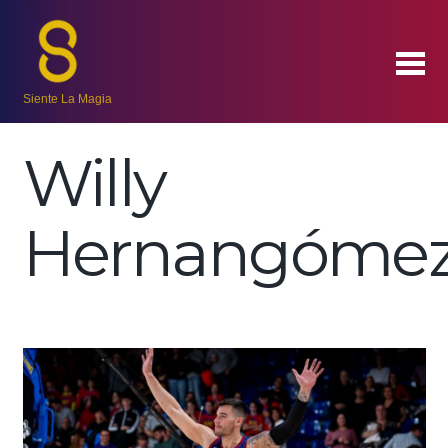
Siente La Magia
Willy
Hernangóme