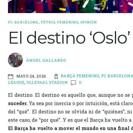
FC BARCELONA
,
FÚTBOL FEMENINO
,
OPINIÓN
El destino ‘Oslo
ÁNGEL GALLARDO
BARÇA FEMENINO
,
FC BARCELON
MAYO 24, 2026
LEAGUE
,
ULLEVAAL STADION
0
El destino. El destino es aquello que, aunque no se
suceder.
Ya sea por inercia o por intuición, está clar
del “qué”. El destino no se olvida ni de “quiénes”, 
este caso, de “por qué”. Y es que el Barça ha vuelto 
El Barça ha vuelto a mover el mundo en una final