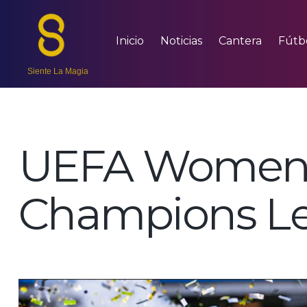
Inicio
Noticias
Cantera
Fútb
Siente La Magia
UEFA Women
Champions L