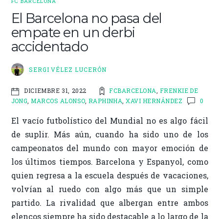
o
r
ar
FC BARCELONA
o
ti
El Barcelona no pasa del
empate en un derbi
k
r
accidentado
SERGI VÉLEZ LUCERÓN
FCBARCELONA
,
FRENKIE DE
DICIEMBRE 31, 2022
JONG
,
MARCOS ALONSO
,
RAPHINHA
,
XAVI HERNÁNDEZ
0
El vacío futbolístico del Mundial no es algo fácil
de suplir. Más aún, cuando ha sido uno de los
campeonatos del mundo con mayor emoción de
los últimos tiempos. Barcelona y Espanyol, como
quien regresa a la escuela después de vacaciones,
volvían al ruedo con algo más que un simple
partido. La rivalidad que albergan entre ambos
elencos siempre ha sido destacable a lo largo de la