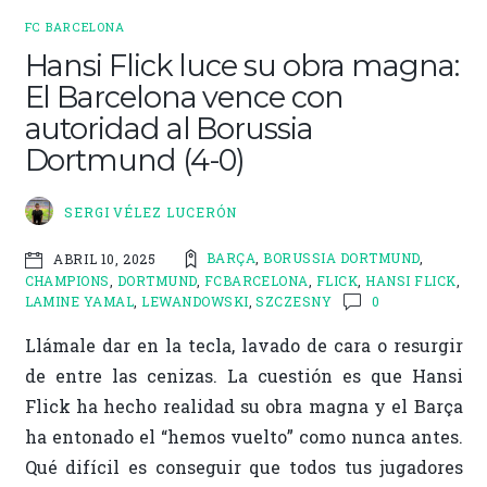
FC BARCELONA
Hansi Flick luce su obra magna:
El Barcelona vence con
autoridad al Borussia
Dortmund (4-0)
SERGI VÉLEZ LUCERÓN
BARÇA
,
BORUSSIA DORTMUND
,
ABRIL 10, 2025
CHAMPIONS
,
DORTMUND
,
FCBARCELONA
,
FLICK
,
HANSI FLICK
,
LAMINE YAMAL
,
LEWANDOWSKI
,
SZCZESNY
0
Llámale dar en la tecla, lavado de cara o resurgir
de entre las cenizas. La cuestión es que Hansi
Flick ha hecho realidad su obra magna y el Barça
ha entonado el “hemos vuelto” como nunca antes.
Qué difícil es conseguir que todos tus jugadores