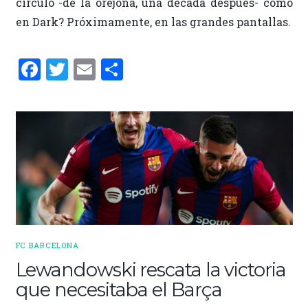
círculo -de la orejona, una década después- como
en Dark? Próximamente, en las grandes pantallas.
F
T
E
C
a
w
m
o
ce
it
ai
m
b
te
l
p
o
r
ar
o
ti
k
r
FC BARCELONA
Lewandowski rescata la victoria
que necesitaba el Barça