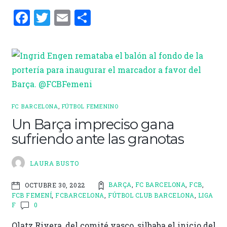
F
T
E
C
a
w
m
o
ce
it
ai
m
b
te
l
p
o
r
ar
o
ti
FC BARCELONA
,
FÚTBOL FEMENINO
k
r
Un Barça impreciso gana
sufriendo ante las granotas
LAURA BUSTO
BARÇA
,
FC BARCELONA
,
FCB
,
OCTUBRE 30, 2022
FCB FEMENÍ
,
FCBARCELONA
,
FÚTBOL CLUB BARCELONA
,
LIGA
F
0
Olatz Rivera, del comité vasco, silbaba el inicio del