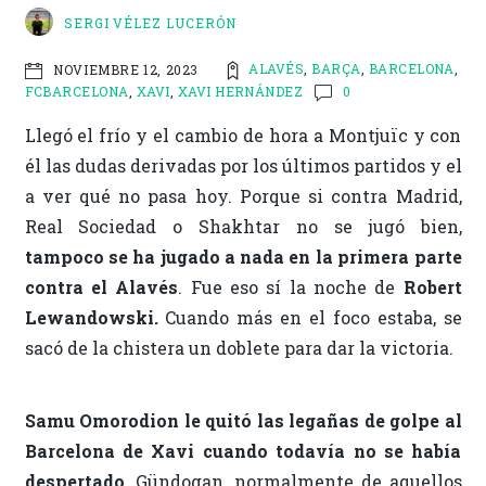
SERGI VÉLEZ LUCERÓN
ALAVÉS
,
BARÇA
,
BARCELONA
,
NOVIEMBRE 12, 2023
FCBARCELONA
,
XAVI
,
XAVI HERNÁNDEZ
0
Llegó el frío y el cambio de hora a Montjuïc y con
él las dudas derivadas por los últimos partidos y el
a ver qué no pasa hoy. Porque si contra Madrid,
Real Sociedad o Shakhtar no se jugó bien,
tampoco se ha jugado a nada en la primera parte
contra el Alavés
. Fue eso sí la noche de
Robert
Lewandowski.
Cuando más en el foco estaba, se
sacó de la chistera un doblete para dar la victoria.
Samu Omorodion le quitó las legañas de golpe al
Barcelona de Xavi cuando todavía no se había
despertado.
Gündogan, normalmente de aquellos