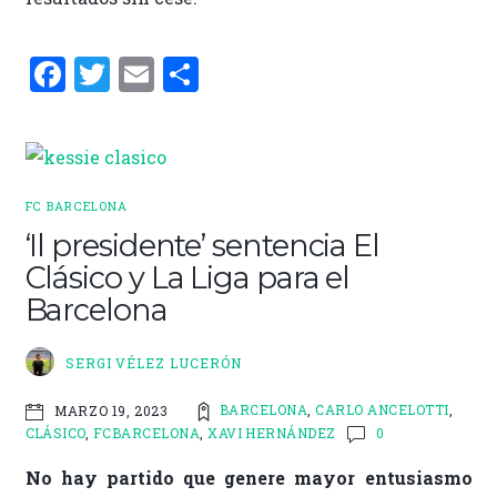
F
T
E
C
a
w
m
o
ce
it
ai
m
b
te
l
p
o
r
ar
FC BARCELONA
o
ti
‘Il presidente’ sentencia El
Clásico y La Liga para el
k
r
Barcelona
SERGI VÉLEZ LUCERÓN
BARCELONA
,
CARLO ANCELOTTI
,
MARZO 19, 2023
CLÁSICO
,
FCBARCELONA
,
XAVI HERNÁNDEZ
0
No hay partido que genere mayor entusiasmo