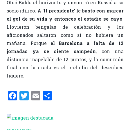
Oteó Balde el horizonte y encontró en Kessié a su
socio idílico.
A ‘Il presidente’ le bastó con marcar
el gol de su vida y entonces el estadio se cayó
.
Llovieron bengalas de celebración y los
aficionados saltaron como si no hubiera un
mañana. Porque
el Barcelona a falta de 12
jornadas ya se siente campeón
, con una
distancia inapelable de 12 puntos, y la comunión
final con la grada es el preludio del desenlace
liguero.
F
T
E
C
a
w
m
o
ce
it
ai
m
b
te
l
p