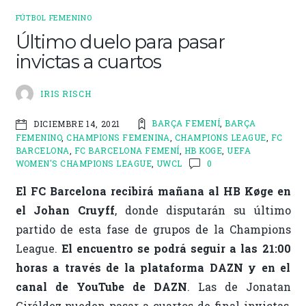
b
te
l
p
o
r
ar
FÚTBOL FEMENINO
o
ti
Último duelo para pasar
invictas a cuartos
k
r
IRIS RISCH
BARÇA FEMENÍ
,
BARÇA
DICIEMBRE 14, 2021
FEMENINO
,
CHAMPIONS FEMENINA
,
CHAMPIONS LEAGUE
,
FC
BARCELONA
,
FC BARCELONA FEMENÍ
,
HB KOGE
,
UEFA
WOMEN'S CHAMPIONS LEAGUE
,
UWCL
0
El FC Barcelona recibirá mañana al HB Køge en
el Johan Cruyff
, donde disputarán su último
partido de esta fase de grupos de la Champions
League.
El encuentro se podrá seguir a las 21:00
horas a través de la plataforma DAZN y en el
canal de YouTube de DAZN
. Las de Jonatan
Giráldez pueden pasar a cuartos de final invictas,