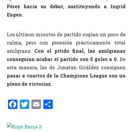
Pérez hacía su debut, sustituyendo a Ingrid
Engen.
Los últimos minutos de partido cogían un poco de
calma, pero con posesión prácticamente total
azulgrana.
Con el pitido final, las azulgranas
conseguían acabar el partido con 5 goles a 0.
De
esta manera, las de Jonatan Giráldez consiguen
pasar a cuartos de la Champions League con un
pleno de victorias.
F
T
E
C
a
w
m
o
ce
it
ai
m