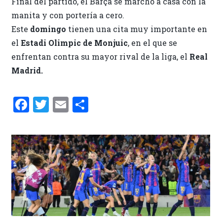
Final del partido, el Barça se marchó a casa con la
manita y con portería a cero.
Este
domingo
tienen una cita muy importante en
el
Estadi Olimpic de Monjuic
, en el que se
enfrentan contra su mayor rival de la liga, el
Real
Madrid.
F
T
E
C
a
w
m
o
ce
it
ai
m
b
te
l
p
o
r
ar
o
ti
k
r