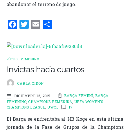
abandonar el terreno de juego.
F
T
E
C
a
w
m
o
ce
it
ai
m
b
te
l
p
o
r
ar
FÚTBOL FEMENINO
o
ti
Invictas hacia cuartos
k
r
CARLA CIDON
BARÇA FEMENÍ
,
BARÇA
DICIEMBRE 15, 2021
FEMENINO
,
CHAMPIONS FEMENINA
,
UEFA WOMEN'S
CHAMPIONS LEAGUE
,
UWCL
17
El Barça se enfrentaba al HB Koge en esta última
jornada de la Fase de Grupos de la Champions